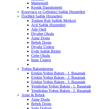
Mamografi
Kemik Dansitometri
Koruyucu ve Geliştirici Sağlık Hizmetleri
Özellikli Sağlık Hizmetleri
Toplum Ruh Sağlığı Merkezi
Acil Sağlık Hizmetleri
Aile Oteli
Diyabet Okulu
Anne Dostu
Bebek Dostu
Diyaliz Ünitesi
Evde Sağlık Birimi
Gebe Okulu
İnme Ünitesi
Yoğun Bakımlarımız
Erişkin Yoğun Bakım - 1. Basamak
Erişkin Yoğun Bakım - 2. Basamak
Erişkin Yoğun Bakım - 3. Basamak
Yenidoğan Yoğun Bakım - 1. Basamak
Yenidoğan Yoğun Bakım - 2. Basamak
Anne & Bebek
Anne Dostu
Bebek Dostu
Suda Doğum