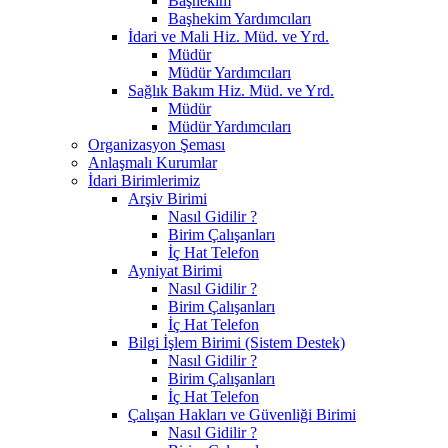
Başhekim
Başhekim Yardımcıları
İdari ve Mali Hiz. Müd. ve Yrd.
Müdür
Müdür Yardımcıları
Sağlık Bakım Hiz. Müd. ve Yrd.
Müdür
Müdür Yardımcıları
Organizasyon Şeması
Anlaşmalı Kurumlar
İdari Birimlerimiz
Arşiv Birimi
Nasıl Gidilir ?
Birim Çalışanları
İç Hat Telefon
Ayniyat Birimi
Nasıl Gidilir ?
Birim Çalışanları
İç Hat Telefon
Bilgi İşlem Birimi (Sistem Destek)
Nasıl Gidilir ?
Birim Çalışanları
İç Hat Telefon
Çalışan Hakları ve Güvenliği Birimi
Nasıl Gidilir ?