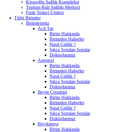
Kirazoğlu Sağlık Kompleksi
Toplum Ruh Sağlığı Merkezi
Fizik Tedavi Ünitesi
Tıbbi Birimler
Birimlerimiz
Acil Tıp
Birim Hakkında
Birimden Haberler
Nasıl Gidilir ?
Sıkça Sorulan Sorular
Doktorlarımız
Anestezi
Birim Hakkında
Birimden Haberler
Nasıl Gidilir ?
Sıkça Sorulan Sorular
Doktorlarımız
Beyin Cerrahisi
Birim Hakkında
Birimden Haberler
Nasıl Gidilir ?
Sıkça Sorulan Sorular
Doktorlarımız
Biyokimya
Birim Hakkında