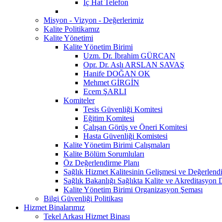
İç Hat Telefon
Misyon - Vizyon - Değerlerimiz
Kalite Politikamız
Kalite Yönetimi
Kalite Yönetim Birimi
Uzm. Dr. İbrahim GÜRCAN
Opr. Dr. Aslı ARSLAN SAVAŞ
Hanife DOĞAN OK
Mehmet GİRGİN
Ecem ŞARLI
Komiteler
Tesis Güvenliği Komitesi
Eğitim Komitesi
Çalışan Görüş ve Öneri Komitesi
Hasta Güvenliği Komistesi
Kalite Yönetim Birimi Çalışmaları
Kalite Bölüm Sorumluları
Öz Değerlendirme Planı
Sağlık Hizmet Kalitesinin Gelişmesi ve Değerlend
Sağlık Bakanlığı Sağlıkta Kalite ve Akreditasyon 
Kalite Yönetim Birimi Organizasyon Şeması
Bilgi Güvenliği Politikası
Hizmet Binalarımız
Tekel Arkası Hizmet Binası