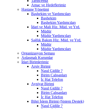
Tarihçemiz
Amaç ve Hedeflerimiz
Hastane Yönetimi
Başhekim ve Yardımcıları
Başhekim
Başhekim Yardımcıları
İdari ve Mali Hiz. Müd. ve Yrd.
Müdür
Müdür Yardımcıları
Sağlık Bakım Hiz. Müd. ve Yrd.
Müdür
Müdür Yardımcıları
Organizasyon Şeması
Anlaşmalı Kurumlar
İdari Birimlerimiz
Arşiv Birimi
Nasıl Gidilir ?
Birim Çalışanları
İç Hat Telefon
Ayniyat Birimi
Nasıl Gidilir ?
Birim Çalışanları
İç Hat Telefon
Bilgi İşlem Birimi (Sistem Destek)
Nasıl Gidilir ?