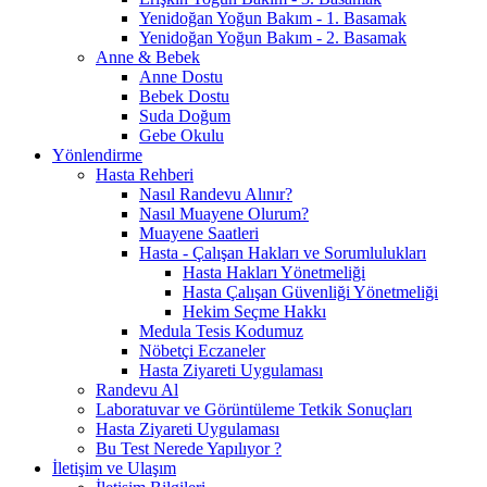
Yenidoğan Yoğun Bakım - 1. Basamak
Yenidoğan Yoğun Bakım - 2. Basamak
Anne & Bebek
Anne Dostu
Bebek Dostu
Suda Doğum
Gebe Okulu
Yönlendirme
Hasta Rehberi
Nasıl Randevu Alınır?
Nasıl Muayene Olurum?
Muayene Saatleri
Hasta - Çalışan Hakları ve Sorumlulukları
Hasta Hakları Yönetmeliği
Hasta Çalışan Güvenliği Yönetmeliği
Hekim Seçme Hakkı
Medula Tesis Kodumuz
Nöbetçi Eczaneler
Hasta Ziyareti Uygulaması
Randevu Al
Laboratuvar ve Görüntüleme Tetkik Sonuçları
Hasta Ziyareti Uygulaması
Bu Test Nerede Yapılıyor ?
İletişim ve Ulaşım