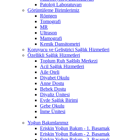
Patoloji Laboratuvarı
Görüntüleme Birimlerimiz
Röntgen
Tomografi
MR
Ultrason
Mamografi
Kemik Dansitometri
Koruyucu ve Geliştirici Sağlık Hizmetleri
Özellikli Sağlık Hizmetleri
Toplum Ruh Sağlığı Merkezi
Acil Sağlık Hizmetleri
Aile Oteli
Diyabet Okulu
Anne Dostu
Bebek Dostu
Diyaliz Ünitesi
Evde Sağlık Birimi
Gebe Okulu
İnme Ünitesi
Yoğun Bakımlarımız
Erişkin Yoğun Bakım - 1. Basamak
Erişkin Yoğun Bakım - 2. Basamak
Erişkin Yoğun Bakım - 3. Basamak