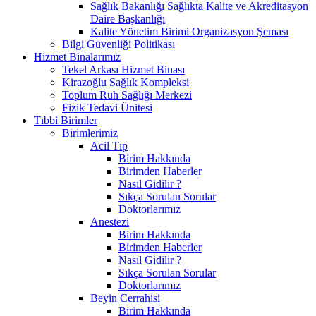
Sağlık Bakanlığı Sağlıkta Kalite ve Akreditasyon
Daire Başkanlığı
Kalite Yönetim Birimi Organizasyon Şeması
Bilgi Güvenliği Politikası
Hizmet Binalarımız
Tekel Arkası Hizmet Binası
Kirazoğlu Sağlık Kompleksi
Toplum Ruh Sağlığı Merkezi
Fizik Tedavi Ünitesi
Tıbbi Birimler
Birimlerimiz
Acil Tıp
Birim Hakkında
Birimden Haberler
Nasıl Gidilir ?
Sıkça Sorulan Sorular
Doktorlarımız
Anestezi
Birim Hakkında
Birimden Haberler
Nasıl Gidilir ?
Sıkça Sorulan Sorular
Doktorlarımız
Beyin Cerrahisi
Birim Hakkında