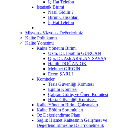
İç Hat Telefon
İstatistik Birimi
Nasıl Gidilir ?
Birim Çalışanları
İç Hat Telefon
Misyon - Vizyon - Değerlerimiz
Kalite Politikamız
Kalite Yönetimi
Kalite Yönetim Birimi
Uzm. Dr. İbrahim GÜRCAN
Opr. Dr. Aslı ARSLAN SAVAŞ
Hanife DOĞAN OK
Mehmet GİRGİN
Ecem ŞARLI
Komiteler
Tesis Güvenliği Komitesi
Eğitim Komitesi
Çalışan Görüş ve Öneri Komitesi
Hasta Güvenliği Komistesi
Kalite Yönetim Birimi Çalışmaları
Kalite Bölüm Sorumluları
Öz Değerlendirme Planı
Sağlık Hizmet Kalitesinin Gelişmesi ve
Değerlendirilmesine Dair Yönetmelik