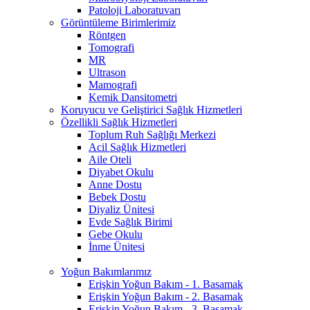
Patoloji Laboratuvarı
Görüntüleme Birimlerimiz
Röntgen
Tomografi
MR
Ultrason
Mamografi
Kemik Dansitometri
Koruyucu ve Geliştirici Sağlık Hizmetleri
Özellikli Sağlık Hizmetleri
Toplum Ruh Sağlığı Merkezi
Acil Sağlık Hizmetleri
Aile Oteli
Diyabet Okulu
Anne Dostu
Bebek Dostu
Diyaliz Ünitesi
Evde Sağlık Birimi
Gebe Okulu
İnme Ünitesi
Yoğun Bakımlarımız
Erişkin Yoğun Bakım - 1. Basamak
Erişkin Yoğun Bakım - 2. Basamak
Erişkin Yoğun Bakım - 3. Basamak