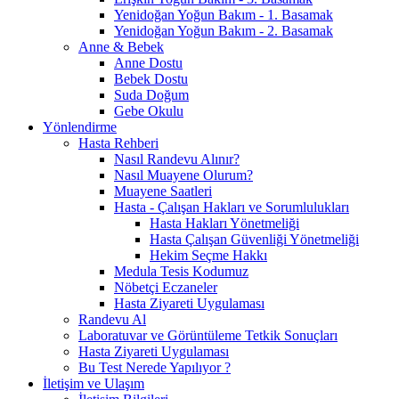
Yenidoğan Yoğun Bakım - 1. Basamak
Yenidoğan Yoğun Bakım - 2. Basamak
Anne & Bebek
Anne Dostu
Bebek Dostu
Suda Doğum
Gebe Okulu
Yönlendirme
Hasta Rehberi
Nasıl Randevu Alınır?
Nasıl Muayene Olurum?
Muayene Saatleri
Hasta - Çalışan Hakları ve Sorumlulukları
Hasta Hakları Yönetmeliği
Hasta Çalışan Güvenliği Yönetmeliği
Hekim Seçme Hakkı
Medula Tesis Kodumuz
Nöbetçi Eczaneler
Hasta Ziyareti Uygulaması
Randevu Al
Laboratuvar ve Görüntüleme Tetkik Sonuçları
Hasta Ziyareti Uygulaması
Bu Test Nerede Yapılıyor ?
İletişim ve Ulaşım