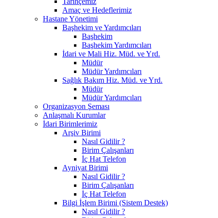
Tarihçemiz
Amaç ve Hedeflerimiz
Hastane Yönetimi
Başhekim ve Yardımcıları
Başhekim
Başhekim Yardımcıları
İdari ve Mali Hiz. Müd. ve Yrd.
Müdür
Müdür Yardımcıları
Sağlık Bakım Hiz. Müd. ve Yrd.
Müdür
Müdür Yardımcıları
Organizasyon Şeması
Anlaşmalı Kurumlar
İdari Birimlerimiz
Arşiv Birimi
Nasıl Gidilir ?
Birim Çalışanları
İç Hat Telefon
Ayniyat Birimi
Nasıl Gidilir ?
Birim Çalışanları
İç Hat Telefon
Bilgi İşlem Birimi (Sistem Destek)
Nasıl Gidilir ?