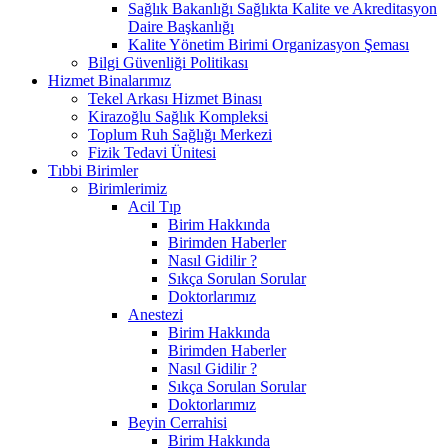
Sağlık Bakanlığı Sağlıkta Kalite ve Akreditasyon
Daire Başkanlığı
Kalite Yönetim Birimi Organizasyon Şeması
Bilgi Güvenliği Politikası
Hizmet Binalarımız
Tekel Arkası Hizmet Binası
Kirazoğlu Sağlık Kompleksi
Toplum Ruh Sağlığı Merkezi
Fizik Tedavi Ünitesi
Tıbbi Birimler
Birimlerimiz
Acil Tıp
Birim Hakkında
Birimden Haberler
Nasıl Gidilir ?
Sıkça Sorulan Sorular
Doktorlarımız
Anestezi
Birim Hakkında
Birimden Haberler
Nasıl Gidilir ?
Sıkça Sorulan Sorular
Doktorlarımız
Beyin Cerrahisi
Birim Hakkında