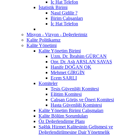
İç Hat Telefon
İstatistik Birimi
Nasıl Gidilir ?
Birim Çalışanları
İç Hat Telefon
Misyon - Vizyon - Değerlerimiz
Kalite Politikamız
Kalite Yönetimi
Kalite Yönetim Birimi
Uzm. Dr. İbrahim GÜRCAN
Opr. Dr. Aslı ARSLAN SAVAŞ
Hanife DOĞAN OK
Mehmet GİRGİN
Ecem ŞARLI
Komiteler
Tesis Güvenliği Komitesi
Eğitim Komitesi
Çalışan Görüş ve Öneri Komitesi
Hasta Güvenliği Komistesi
Kalite Yönetim Birimi Çalışmaları
Kalite Bölüm Sorumluları
Öz Değerlendirme Planı
Sağlık Hizmet Kalitesinin Gelişmesi ve
Değerlendirilmesine Dair Yönetmelik